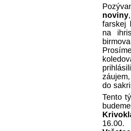
Pozýva
nič nestalo, lebo čo by sme si bez Teba
počali?
noviny
farskej
na ihri
birmovan
Prosíme
koledov
prihlás
záujem, 
do sakri
Tento 
budeme
Krivok
16.00