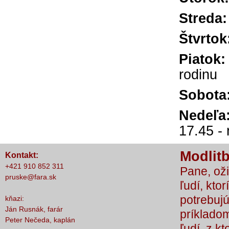
Stre
Štvr
Pia
rodinu
Sob
Ned
17.45 -
Modlitb
Kontakt:
+421 910 852 311
Pane, oži
pruske@fara.sk
ľudí, ktor
potrebujú
kňazi:
Ján Rusnák, farár
príkladom
Peter Nečeda, kaplán
ľudí, z k