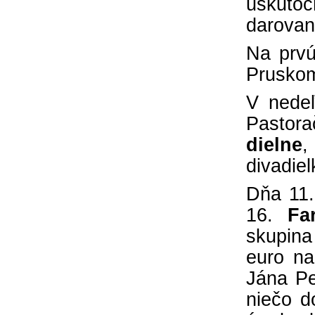
uskutoč
darovani
Na prvú
Pruskom
V nedeľ
Pastor
dielne
,
divadie
Dňa 11.
16.
Fa
skupina
euro na
Jána Pe
niečo d