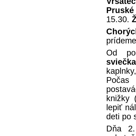
Vršatec
Pruské
15.30.
Ž
Chorýc
prídeme
Od po
sviečk
kaplnky
Počas 
postavá
knižky 
lepiť n
deti po
Dňa 2.