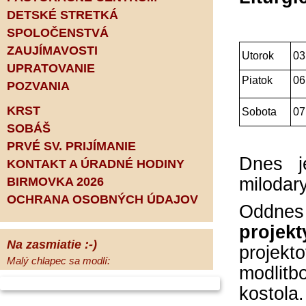
DETSKÉ STRETKÁ
SPOLOČENSTVÁ
ZAUJÍMAVOSTI
Utorok
03
UPRATOVANIE
Piatok
06
POZVANIA
KRST
Sobota
07
SOBÁŠ
PRVÉ SV. PRIJÍMANIE
Dnes j
KONTAKT A ÚRADNÉ HODINY
milodar
BIRMOVKA 2026
OCHRANA OSOBNÝCH ÚDAJOV
Oddne
projekt
Na zasmiatie :-)
projekto
Malý chlapec sa modlí:
modlitb
Pane Bože, ďakujem za otecka, za
kostola.
mamičku a prosím aj za Teba, Pane Bože,
opatruj sa a dávaj na seba pozor, aby sa Ti