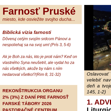
Farnosť Pruské
miesto, kde osviežite svojho ducha...
Biblická vízia farnosti
Dôveruj celým svojím srdcom Pánovi a
nespoliehaj sa na svoj um! (Prís 3, 5-6)
Ak je Boh za nás, kto je proti nám? Keď on
vlastného Syna neušetril, ale vydal ho za
nás všetkých, akože by nám s ním
Oslavovať 
nedaroval všetko!?(Rim 8, 31-32)
velebiť na
deň a tvoj
REKONŠTRUKCIA ORGANU
145, 1-2)
2% (3%) Z DANÍ PRE FARNOSŤ
1. ADV
FARSKÉ TÁBORY 2026
Liturgi
PASTORAČNÉ CENTRUM