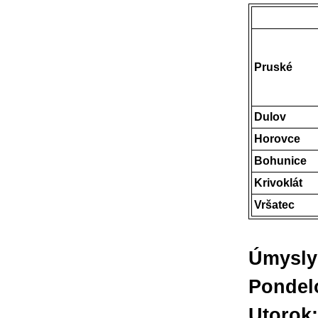
Pruské
Dulov
Horovce
Bohunice
Krivoklát
Vršatec
Úmysly 
Ponde
Utor