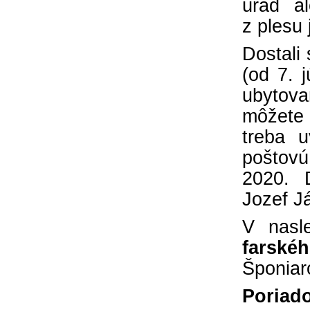
úrad a
z plesu
Dostali
(od 7. 
ubytovan
môžete
treba u
poštovú
2020. 
Jozef Já
V nasl
farskéh
Šponiar
Poriado