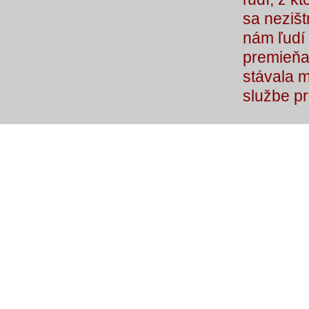
sa nezišt
nám ľudí 
premieňaj
stávala 
službe p