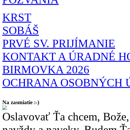
KRST
SOBÁŠ
PRVÉ SV. PRIJÍMANIE
KONTAKT A ÚRADNÉ H
BIRMOVKA 2026
OCHRANA OSOBNÝCH 
Na zasmiatie :-)
Oslavovať Ťa chcem, Bože, 
Malý chlapec sa modlí:
Pane Bože, ďakujem za otecka, za mamičku a prosím aj za Teba, Pane B
bez Teba počali?
navždy a naveky. Budem Ťa