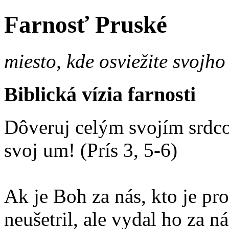
Farnosť Pruské
miesto, kde osviežite svojho
Biblická vízia farnosti
Dôveruj celým svojím srdco
svoj um! (Prís 3, 5-6)
Ak je Boh za nás, kto je p
neušetril, ale vydal ho za 