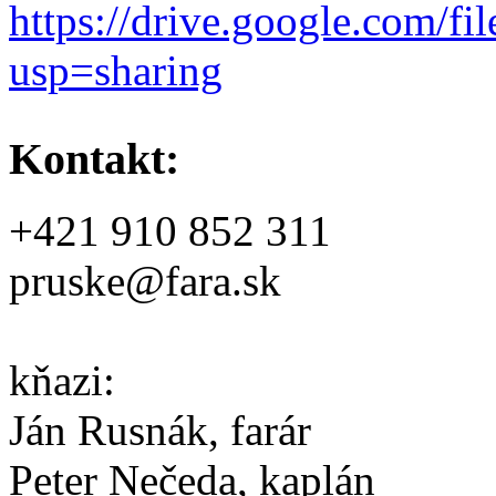
https://drive.google.c
usp=sharing
Kontakt:
+421 910 852 311
pruske@fara.sk
kňazi:
Ján Rusnák, farár
Peter Nečeda, kaplán