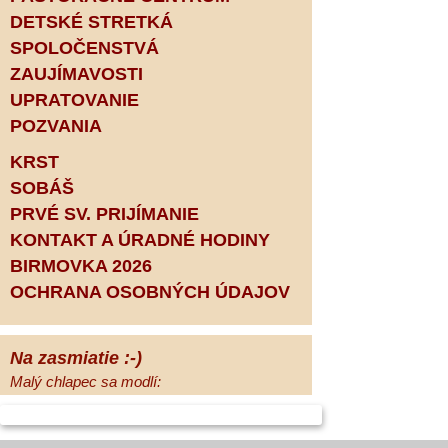
DETSKÉ STRETKÁ
SPOLOČENSTVÁ
ZAUJÍMAVOSTI
UPRATOVANIE
POZVANIA
KRST
SOBÁŠ
PRVÉ SV. PRIJÍMANIE
KONTAKT A ÚRADNÉ HODINY
BIRMOVKA 2026
OCHRANA OSOBNÝCH ÚDAJOV
Na zasmiatie :-)
Malý chlapec sa modlí:
Pane Bože, ďakujem za otecka, za
mamičku a prosím aj za Teba, Pane Bože,
opatruj sa a dávaj na seba pozor, aby sa Ti