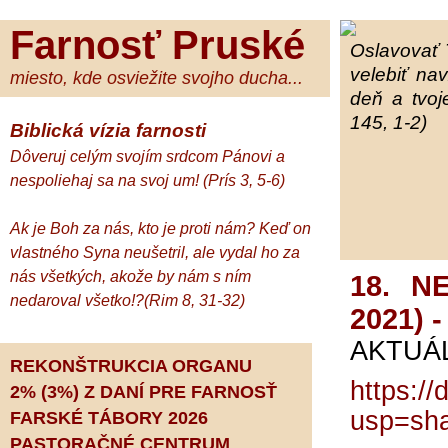
Farnosť Pruské
Oslavovať 
velebiť na
miesto, kde osviežite svojho ducha...
deň a tvoj
145, 1-2)
Biblická vízia farnosti
Dôveruj celým svojím srdcom Pánovi a
nespoliehaj sa na svoj um! (Prís 3, 5-6)
Ak je Boh za nás, kto je proti nám? Keď on
vlastného Syna neušetril, ale vydal ho za
nás všetkých, akože by nám s ním
18. N
nedaroval všetko!?(Rim 8, 31-32)
2021) 
AKTUÁ
REKONŠTRUKCIA ORGANU
https:/
2% (3%) Z DANÍ PRE FARNOSŤ
usp=sha
FARSKÉ TÁBORY 2026
PASTORAČNÉ CENTRUM