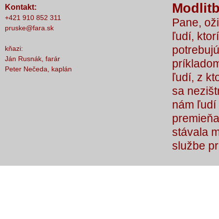
Modlitb
Kontakt:
nič nestalo, lebo čo by sme si bez Teba
+421 910 852 311
Pane, oži
počali?
pruske@fara.sk
ľudí, ktor
potrebujú
kňazi:
Ján Rusnák, farár
príkladom
Peter Nečeda, kaplán
ľudí, z k
sa nezišt
nám ľudí 
premieňaj
stávala 
službe p