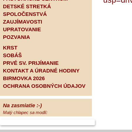
usp=dri
DETSKÉ STRETKÁ
SPOLOČENSTVÁ
ZAUJÍMAVOSTI
UPRATOVANIE
POZVANIA
KRST
SOBÁŠ
PRVÉ SV. PRIJÍMANIE
KONTAKT A ÚRADNÉ HODINY
BIRMOVKA 2026
OCHRANA OSOBNÝCH ÚDAJOV
Na zasmiatie :-)
Malý chlapec sa modlí:
Pane Bože, ďakujem za otecka, za
mamičku a prosím aj za Teba, Pane Bože,
opatruj sa a dávaj na seba pozor, aby sa Ti