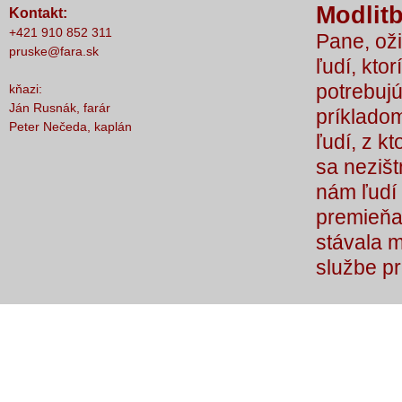
Modlitb
Kontakt:
nič nestalo, lebo čo by sme si bez Teba
+421 910 852 311
Pane, oži
počali?
pruske@fara.sk
ľudí, ktor
potrebujú
kňazi:
Ján Rusnák, farár
príkladom
Peter Nečeda, kaplán
ľudí, z k
sa nezišt
nám ľudí 
premieňaj
stávala 
službe p