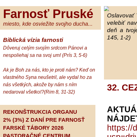
Farnosť Pruské
Oslavovať 
velebiť na
miesto, kde osviežite svojho ducha...
deň a tvoj
145, 1-2)
Biblická vízia farnosti
Dôveruj celým svojím srdcom Pánovi a
nespoliehaj sa na svoj um! (Prís 3, 5-6)
Ak je Boh za nás, kto je proti nám? Keď on
vlastného Syna neušetril, ale vydal ho za
nás všetkých, akože by nám s ním
32. CE
nedaroval všetko!?(Rim 8, 31-32)
AKTU
REKONŠTRUKCIA ORGANU
NÁJDE
2% (3%) Z DANÍ PRE FARNOSŤ
https:
FARSKÉ TÁBORY 2026
PASTORAČNÉ CENTRUM