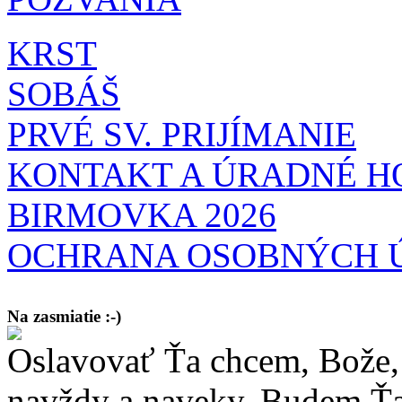
KRST
SOBÁŠ
PRVÉ SV. PRIJÍMANIE
KONTAKT A ÚRADNÉ H
BIRMOVKA 2026
OCHRANA OSOBNÝCH 
Na zasmiatie :-)
Oslavovať Ťa chcem, Bože, 
Malý chlapec sa modlí:
Pane Bože, ďakujem za otecka, za mamičku a prosím aj za Teba, Pane B
bez Teba počali?
navždy a naveky. Budem Ťa