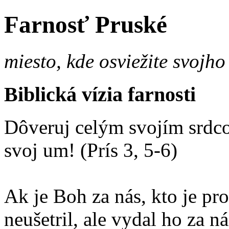
Farnosť Pruské
miesto, kde osviežite svojho
Biblická vízia farnosti
Dôveruj celým svojím srdco
svoj um! (Prís 3, 5-6)
Ak je Boh za nás, kto je p
neušetril, ale vydal ho za 