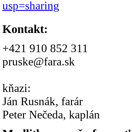
usp=sharing
Kontakt:
+421 910 852 311
pruske@fara.sk
kňazi:
Ján Rusnák, farár
Peter Nečeda, kaplán