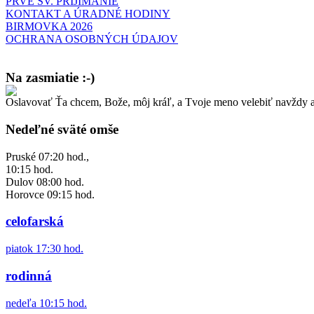
PRVÉ SV. PRIJÍMANIE
KONTAKT A ÚRADNÉ HODINY
BIRMOVKA 2026
OCHRANA OSOBNÝCH ÚDAJOV
Na zasmiatie :-)
Oslavovať Ťa chcem, Bože, môj kráľ, a Tvoje meno velebiť navždy a
Malý chlapec sa modlí:
Pane Bože, ďakujem za otecka, za mamičku a prosím aj za Teba, Pane B
Nedeľné sväté omše
Pruské 07:20 hod.,
10:15 hod.
Dulov 08:00 hod.
Horovce 09:15 hod.
celofarská
piatok 17:30 hod.
rodinná
nedeľa 10:15 hod.