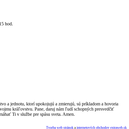
15 hod.
stvo a jednotu, ktorí upokojujú a zmierujú, sú príkladom a hovoria
 Tvojmu kráľovstvu. Pane, daruj nám ľudí schopných presvedčiť
omáhať Ti v službe pre spásu sveta. Amen.
Tvorba web stránok
a
internetových obchodov
extraweb.sk