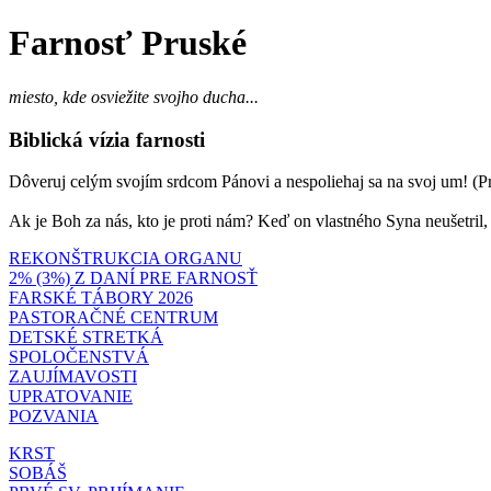
Farnosť Pruské
miesto, kde osviežite svojho ducha...
Biblická vízia farnosti
Dôveruj celým svojím srdcom Pánovi a nespoliehaj sa na svoj um! (Prí
Ak je Boh za nás, kto je proti nám? Keď on vlastného Syna neušetril
REKONŠTRUKCIA ORGANU
2% (3%) Z DANÍ PRE FARNOSŤ
FARSKÉ TÁBORY 2026
PASTORAČNÉ CENTRUM
DETSKÉ STRETKÁ
SPOLOČENSTVÁ
ZAUJÍMAVOSTI
UPRATOVANIE
POZVANIA
KRST
SOBÁŠ