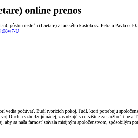
etare) online prenos
 4. pôstnu nedeľu (Laetare) z farského kostola sv. Petra a Pavla o 10:
G4t08w7-U
torí vedia počúvať. Ľudí tvoricich pokoj, ľudí, ktorí potrebujú spoločen
e Tvoj Duch a vzbudzujú nádej, zasadzujú sa nezištne za službu Tebe a
daj, aby sa naša farnosť stávala misijným spoločenstvom, spôsobilým p