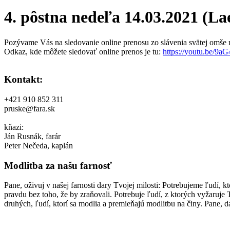
4. pôstna nedeľa 14.03.2021 (La
Pozývame Vás na sledovanie online prenosu zo slávenia svätej omše na
Odkaz, kde môžete sledovať online prenos je tu:
https://youtu.be/9a
Kontakt:
+421 910 852 311
pruske@fara.sk
kňazi:
Ján Rusnák, farár
Peter Nečeda, kaplán
Modlitba za našu farnosť
Pane, oživuj v našej farnosti dary Tvojej milosti: Potrebujeme ľudí, k
pravdu bez toho, že by zraňovali. Potrebuje ľudí, z ktorých vyžaruj
druhých, ľudí, ktorí sa modlia a premieňajú modlitbu na činy. Pane, 