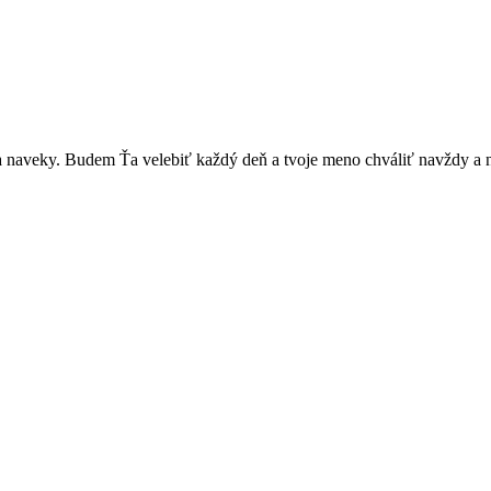
 naveky. Budem Ťa velebiť každý deň a tvoje meno chváliť navždy a 
ože, opatruj sa a dávaj na seba pozor, aby sa Ti nič nestalo, lebo čo 