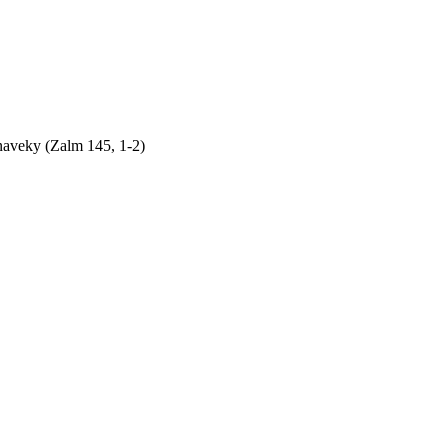
naveky (Zalm 145, 1-2)
by sme si bez Teba počali?