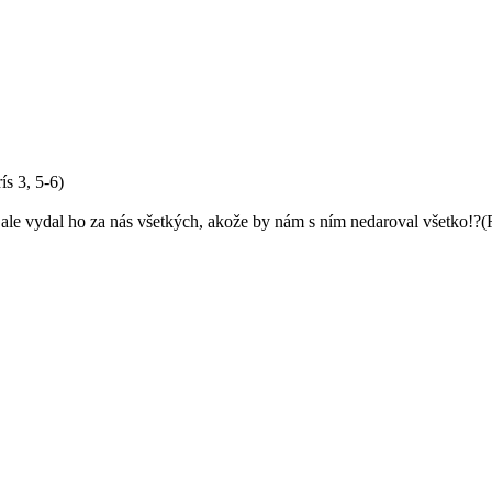
s 3, 5-6)
, ale vydal ho za nás všetkých, akože by nám s ním nedaroval všetko!?(