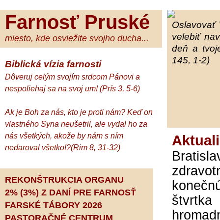
Farnosť Pruské
Oslavovať 
velebiť na
miesto, kde osviežite svojho ducha...
deň a tvoj
145, 1-2)
Biblická vízia farnosti
Dôveruj celým svojím srdcom Pánovi a
nespoliehaj sa na svoj um! (Prís 3, 5-6)
Ak je Boh za nás, kto je proti nám? Keď on
vlastného Syna neušetril, ale vydal ho za
nás všetkých, akože by nám s ním
Aktual
nedaroval všetko!?(Rim 8, 31-32)
Bratis
zdravo
REKONŠTRUKCIA ORGANU
konečn
2% (3%) Z DANÍ PRE FARNOSŤ
štvrtka
FARSKÉ TÁBORY 2026
hromadn
PASTORAČNÉ CENTRUM