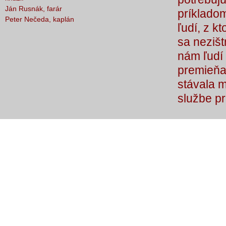
Ján Rusnák, farár
príkladom
Peter Nečeda, kaplán
ľudí, z k
sa nezišt
nám ľudí 
premieňaj
stávala 
službe p