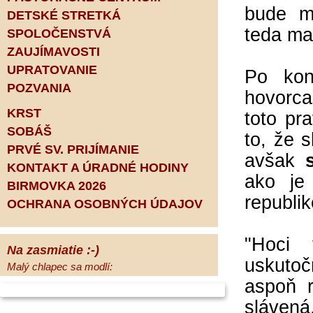
bude m
DETSKÉ STRETKÁ
teda ma
SPOLOČENSTVÁ
ZAUJÍMAVOSTI
UPRATOVANIE
Po kon
POZVANIA
hovorca
KRST
toto pr
SOBÁŠ
to, že 
PRVÉ SV. PRIJÍMANIE
avšak
s
KONTAKT A ÚRADNÉ HODINY
ako je 
BIRMOVKA 2026
republi
OCHRANA OSOBNÝCH ÚDAJOV
"Hoci
Na zasmiatie :-)
uskutoč
Malý chlapec sa modlí:
Pane Bože, ďakujem za otecka, za
aspoň r
mamičku a prosím aj za Teba, Pane Bože,
slávená
opatruj sa a dávaj na seba pozor, aby sa Ti