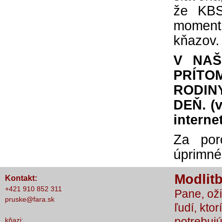
že KBS
nič nestalo, lebo čo by sme si bez Teba
počali?
momentá
kňazov.
V NAŠ
PRÍTO
RODIN
DEŇ. (v
interne
Za por
úprimné
Modlitb
Kontakt:
+421 910 852 311
Pane, oži
pruske@fara.sk
ľudí, ktor
potrebujú
kňazi: