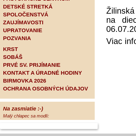
DETSKÉ STRETKÁ
Žilinsk
SPOLOČENSTVÁ
na die
ZAUJÍMAVOSTI
06.07.2
UPRATOVANIE
POZVANIA
Viac in
KRST
SOBÁŠ
PRVÉ SV. PRIJÍMANIE
KONTAKT A ÚRADNÉ HODINY
BIRMOVKA 2026
OCHRANA OSOBNÝCH ÚDAJOV
Na zasmiatie :-)
Malý chlapec sa modlí:
Pane Bože, ďakujem za otecka, za
mamičku a prosím aj za Teba, Pane Bože,
opatruj sa a dávaj na seba pozor, aby sa Ti