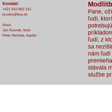
Modlitb
Kontakt:
nič nestalo, lebo čo by sme si bez Teba
+421 910 852 311
Pane, oži
počali?
pruske@fara.sk
ľudí, ktor
potrebujú
kňazi:
Ján Rusnák, farár
príkladom
Peter Nečeda, kaplán
ľudí, z k
sa nezišt
nám ľudí 
premieňaj
stávala 
službe p