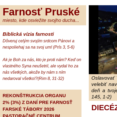
Farnosť Pruské
miesto, kde osviežite svojho ducha...
Biblická vízia farnosti
Dôveruj celým svojím srdcom Pánovi a
nespoliehaj sa na svoj um! (Prís 3, 5-6)
Ak je Boh za nás, kto je proti nám? Keď on
vlastného Syna neušetril, ale vydal ho za
nás všetkých, akože by nám s ním
Oslavovať 
nedaroval všetko!?(Rim 8, 31-32)
velebiť na
deň a tvoj
REKONŠTRUKCIA ORGANU
145, 1-2)
2% (3%) Z DANÍ PRE FARNOSŤ
DIECÉ
FARSKÉ TÁBORY 2026
PASTORAČNÉ CENTRUM