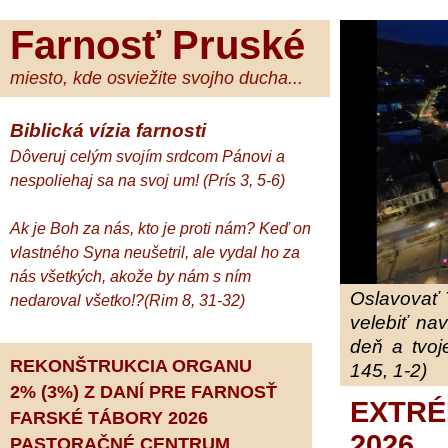
Farnosť Pruské
miesto, kde osviežite svojho ducha...
Biblická vízia farnosti
Dôveruj celým svojím srdcom Pánovi a
nespoliehaj sa na svoj um! (Prís 3, 5-6)
Ak je Boh za nás, kto je proti nám? Keď on
vlastného Syna neušetril, ale vydal ho za
nás všetkých, akože by nám s ním
Oslavovať 
nedaroval všetko!?(Rim 8, 31-32)
velebiť na
deň a tvoj
REKONŠTRUKCIA ORGANU
145, 1-2)
2% (3%) Z DANÍ PRE FARNOSŤ
EXTR
FARSKÉ TÁBORY 2026
2026
PASTORAČNÉ CENTRUM