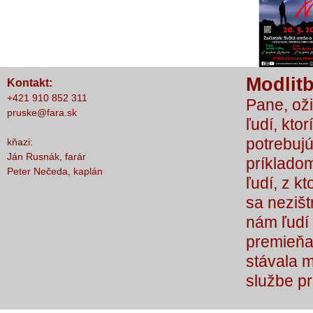
nič nestalo, lebo čo by sme si bez Teba
počali?
Modlitb
Kontakt:
+421 910 852 311
Pane, oži
pruske@fara.sk
ľudí, ktor
potrebujú
kňazi:
Ján Rusnák, farár
príkladom
Peter Nečeda, kaplán
ľudí, z k
sa nezišt
nám ľudí 
premieňaj
stávala 
službe p