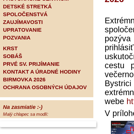
DETSKÉ STRETKÁ
SPOLOČENSTVÁ
Extr
ZAUJÍMAVOSTI
spoloč
UPRATOVANIE
pozýv
POZVANIA
prihlás
KRST
uskuto
SOBÁŠ
PRVÉ SV. PRIJÍMANIE
cestu p
KONTAKT A ÚRADNÉ HODINY
večerno
BIRMOVKA 2026
Bystric
OCHRANA OSOBNÝCH ÚDAJOV
extrém
webe
h
Na zasmiatie :-)
V prílo
Malý chlapec sa modlí:
Pane Bože, ďakujem za otecka, za
mamičku a prosím aj za Teba, Pane Bože,
opatruj sa a dávaj na seba pozor, aby sa Ti