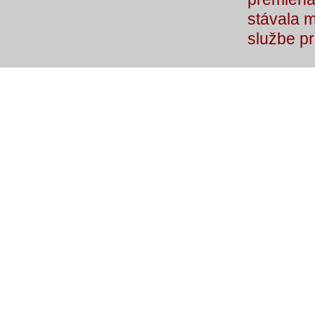
stávala 
službe p