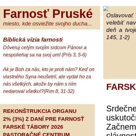
Farnosť Pruské
Oslavovať 
velebiť na
miesto, kde osviežite svojho ducha...
deň a tvoj
145, 1-2)
Biblická vízia farnosti
Dôveruj celým svojím srdcom Pánovi a
nespoliehaj sa na svoj um! (Prís 3, 5-6)
Ak je Boh za nás, kto je proti nám? Keď on
vlastného Syna neušetril, ale vydal ho za
nás všetkých, akože by nám s ním
FARSK
nedaroval všetko!?(Rim 8, 31-32)
Srdečn
REKONŠTRUKCIA ORGANU
uskutoč
2% (3%) Z DANÍ PRE FARNOSŤ
Začnem
FARSKÉ TÁBORY 2026
PASTORAČNÉ CENTRUM