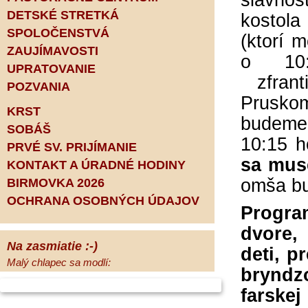
slávnos
DETSKÉ STRETKÁ
kostola
SPOLOČENSTVÁ
(ktorí 
ZAUJÍMAVOSTI
o 10:
UPRATOVANIE
zfrant
POZVANIA
Pruskom
KRST
budeme
SOBÁŠ
10:15 h
PRVÉ SV. PRIJÍMANIE
sa mus
KONTAKT A ÚRADNÉ HODINY
omša bu
BIRMOVKA 2026
OCHRANA OSOBNÝCH ÚDAJOV
Progra
dvore, 
Na zasmiatie :-)
deti, p
Malý chlapec sa modlí:
bryndzo
Pane Bože, ďakujem za otecka, za
farske
mamičku a prosím aj za Teba, Pane Bože,
opatruj sa a dávaj na seba pozor, aby sa Ti