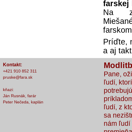
farskej
nič nestalo, lebo čo by sme si bez Teba
Na z
počali?
Miešan
farskom
Príďte, 
a aj tak
Modlitb
Kontakt:
+421 910 852 311
Pane, oži
pruske@fara.sk
ľudí, ktor
potrebujú
kňazi:
Ján Rusnák, farár
príkladom
Peter Nečeda, kaplán
ľudí, z k
sa nezišt
nám ľudí 
premieňaj