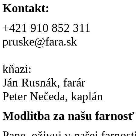
Kontakt:
+421 910 852 311
pruske@fara.sk
kňazi:
Ján Rusnák, farár
Peter Nečeda, kaplán
Modlitba za našu farnosť
Pane, oživuj v našej farnost