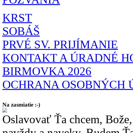
KRST
SOBÁŠ
PRVÉ SV. PRIJÍMANIE
KONTAKT A ÚRADNÉ H
BIRMOVKA 2026
OCHRANA OSOBNÝCH 
Na zasmiatie :-)
Oslavovať Ťa chcem, Bože, 
Malý chlapec sa modlí:
Pane Bože, ďakujem za otecka, za mamičku a prosím aj za Teba, Pane B
bez Teba počali?
navždy a naveky. Budem Ťa