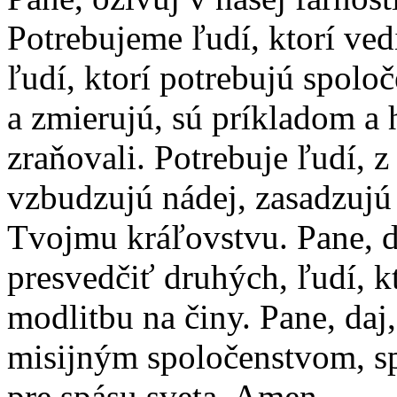
Potrebujeme ľudí, ktorí ved
ľudí, ktorí potrebujú spolo
a zmierujú, sú príkladom a 
zraňovali. Potrebuje ľudí, 
vzbudzujú nádej, zasadzujú 
Tvojmu kráľovstvu. Pane, 
presvedčiť druhých, ľudí, k
modlitbu na činy. Pane, daj,
misijným spoločenstvom, s
pre spásu sveta. Amen.