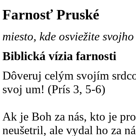
Farnosť Pruské
miesto, kde osviežite svojho
Biblická vízia farnosti
Dôveruj celým svojím srdco
svoj um! (Prís 3, 5-6)
Ak je Boh za nás, kto je p
neušetril, ale vydal ho za 