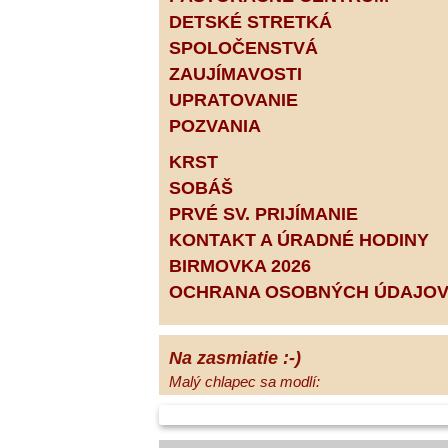
DETSKÉ STRETKÁ
SPOLOČENSTVÁ
ZAUJÍMAVOSTI
UPRATOVANIE
POZVANIA
KRST
SOBÁŠ
PRVÉ SV. PRIJÍMANIE
KONTAKT A ÚRADNÉ HODINY
BIRMOVKA 2026
OCHRANA OSOBNÝCH ÚDAJO
Na zasmiatie :-)
Malý chlapec sa modlí:
Pane Bože, ďakujem za otecka, za
mamičku a prosím aj za Teba, Pane Bože,
opatruj sa a dávaj na seba pozor, aby sa Ti