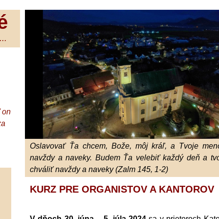
é
..
ď on
za
Oslavovať Ťa chcem, Bože, môj kráľ, a Tvoje meno
navždy a naveky. Budem Ťa velebiť každý deň a tv
chváliť navždy a naveky (Zalm 145, 1-2)
KURZ PRE ORGANISTOV A KANTOROV
V dňoch
30. júna – 5. júla 2024
sa v prietoroch Kat