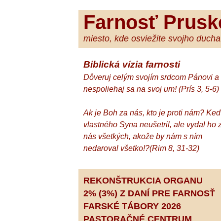
Farnosť Prusk
miesto, kde osviežite svojho ducha.
Biblická vízia farnosti
Dôveruj celým svojím srdcom Pánovi a
nespoliehaj sa na svoj um! (Prís 3, 5-6)
Ak je Boh za nás, kto je proti nám? Ke
vlastného Syna neušetril, ale vydal ho 
nás všetkých, akože by nám s ním
nedaroval všetko!?(Rim 8, 31-32)
REKONŠTRUKCIA ORGANU
2% (3%) Z DANÍ PRE FARNOSŤ
FARSKÉ TÁBORY 2026
PASTORAČNÉ CENTRUM