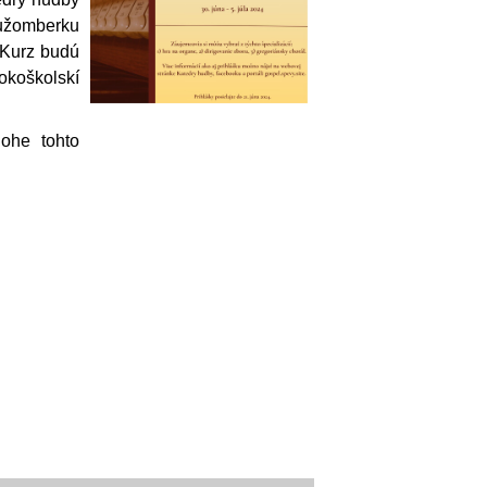
užomberku
 Kurz budú
okoškolskí
lohe tohto