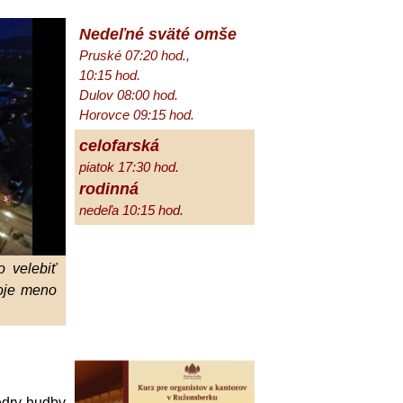
Nedeľné sväté omše
Pruské 07:20 hod.,
10:15 hod.
Dulov 08:00 hod.
Horovce 09:15 hod.
celofarská
piatok 17:30 hod.
rodinná
nedeľa 10:15 hod.
 velebiť
oje meno
edry hudby