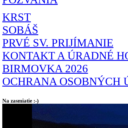
KRST
SOBÁŠ
PRVÉ SV. PRIJÍMANIE
KONTAKT A ÚRADNÉ H
BIRMOVKA 2026
OCHRANA OSOBNÝCH 
Na zasmiatie :-)
Malý chlapec sa modlí:
Pane Bože, ďakujem za otecka, za mamičku a prosím aj za Teba, Pane B
bez Teba počali?