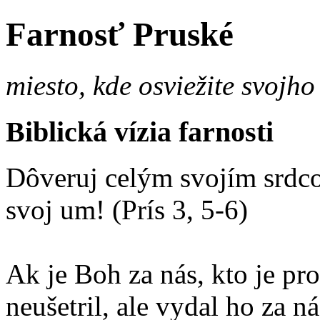
Farnosť Pruské
miesto, kde osviežite svojho
Biblická vízia farnosti
Dôveruj celým svojím srdco
svoj um! (Prís 3, 5-6)
Ak je Boh za nás, kto je p
neušetril, ale vydal ho za 