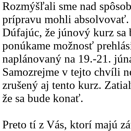
Rozmýšľali sme nad spôso
prípravu mohli absolvovať.
Dúfajúc, že júnový kurz sa
ponúkame možnosť prehlásiť
naplánovaný na 19.-21. jún
Samozrejme v tejto chvíli n
zrušený aj tento kurz. Zati
že sa bude konať.
Preto tí z Vás, ktorí majú z