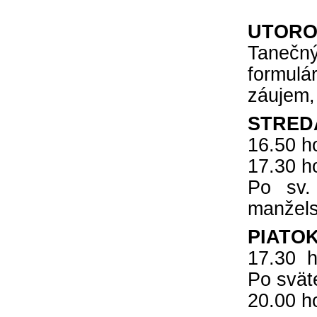
nič nestalo, lebo čo by sme si bez Teba
UTOROK,
počali?
Tanečn
formul
záujem,
STREDA,
16.50 h
17.30 h
Po sv.
manžels
PIATOK,
17.30 h
Po svät
20.00 h