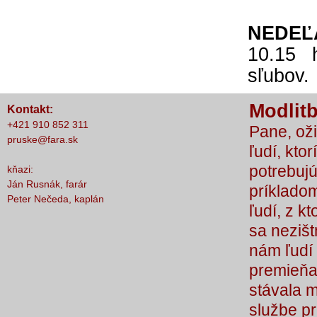
NEDEĽA,
10.15 
sľubov.
Modlitb
Kontakt:
+421 910 852 311
Pane, oži
pruske@fara.sk
ľudí, ktor
potrebujú
kňazi:
Ján Rusnák, farár
príkladom
Peter Nečeda, kaplán
ľudí, z k
sa nezišt
nám ľudí 
premieňaj
stávala 
službe p