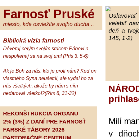
Farnosť Pruské
Oslavovať 
velebiť na
miesto, kde osviežite svojho ducha...
deň a tvoj
145, 1-2)
Biblická vízia farnosti
Dôveruj celým svojím srdcom Pánovi a
nespoliehaj sa na svoj um! (Prís 3, 5-6)
Ak je Boh za nás, kto je proti nám? Keď on
vlastného Syna neušetril, ale vydal ho za
nás všetkých, akože by nám s ním
NÁRO
nedaroval všetko!?(Rim 8, 31-32)
prihlas
REKONŠTRUKCIA ORGANU
Milí ma
2% (3%) Z DANÍ PRE FARNOSŤ
FARSKÉ TÁBORY 2026
v dňoc
PASTORAČNÉ CENTRUM