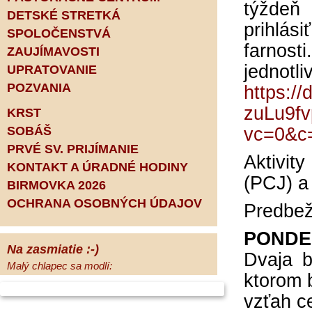
týždeň
DETSKÉ STRETKÁ
prihlás
SPOLOČENSTVÁ
farnost
ZAUJÍMAVOSTI
jednotli
UPRATOVANIE
POZVANIA
https:/
zuLu9f
KRST
SOBÁŠ
vc=0&c
PRVÉ SV. PRIJÍMANIE
Aktivit
KONTAKT A ÚRADNÉ HODINY
(PCJ) a
BIRMOVKA 2026
OCHRANA OSOBNÝCH ÚDAJOV
Predbež
PONDEL
Na zasmiatie :-)
Dvaja b
Malý chlapec sa modlí:
ktorom 
Pane Bože, ďakujem za otecka, za
mamičku a prosím aj za Teba, Pane Bože,
vzťah ce
opatruj sa a dávaj na seba pozor, aby sa Ti