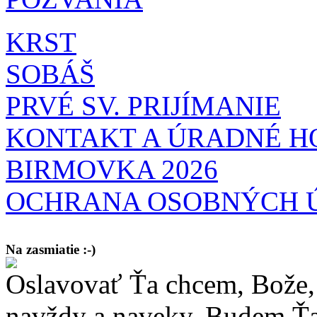
KRST
SOBÁŠ
PRVÉ SV. PRIJÍMANIE
KONTAKT A ÚRADNÉ H
BIRMOVKA 2026
OCHRANA OSOBNÝCH 
Na zasmiatie :-)
Oslavovať Ťa chcem, Bože, 
Malý chlapec sa modlí:
Pane Bože, ďakujem za otecka, za mamičku a prosím aj za Teba, Pane B
bez Teba počali?
navždy a naveky. Budem Ťa