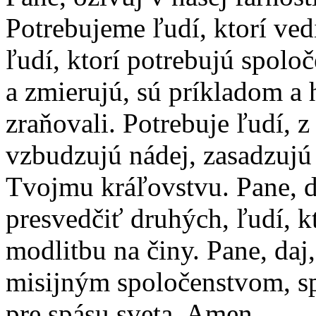
Potrebujeme ľudí, ktorí ved
ľudí, ktorí potrebujú spolo
a zmierujú, sú príkladom a 
zraňovali. Potrebuje ľudí, 
vzbudzujú nádej, zasadzujú 
Tvojmu kráľovstvu. Pane, 
presvedčiť druhých, ľudí, k
modlitbu na činy. Pane, daj,
misijným spoločenstvom, s
pre spásu sveta. Amen.