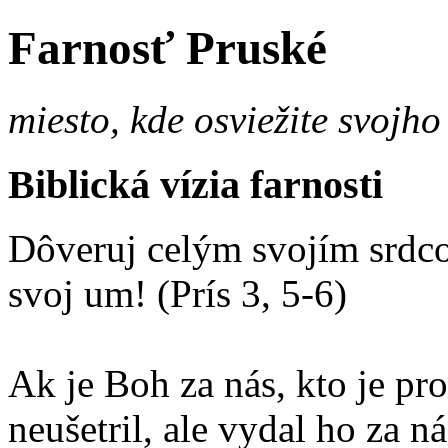
Farnosť Pruské
miesto, kde osviežite svojho
Biblická vízia farnosti
Dôveruj celým svojím srdco
svoj um! (Prís 3, 5-6)
Ak je Boh za nás, kto je p
neušetril, ale vydal ho za 