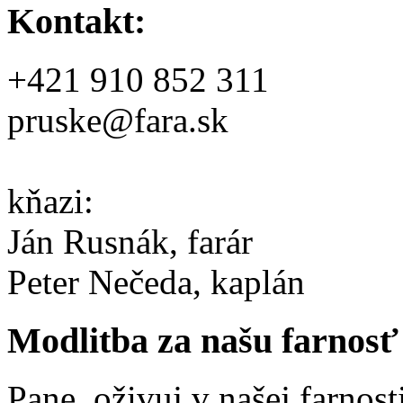
Kontakt:
+421 910 852 311
pruske@fara.sk
kňazi:
Ján Rusnák, farár
Peter Nečeda, kaplán
Modlitba za našu farnosť
Pane, oživuj v našej farnost