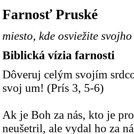
Farnosť Pruské
miesto, kde osviežite svojho
Biblická vízia farnosti
Dôveruj celým svojím srdco
svoj um! (Prís 3, 5-6)
Ak je Boh za nás, kto je p
neušetril, ale vydal ho za 