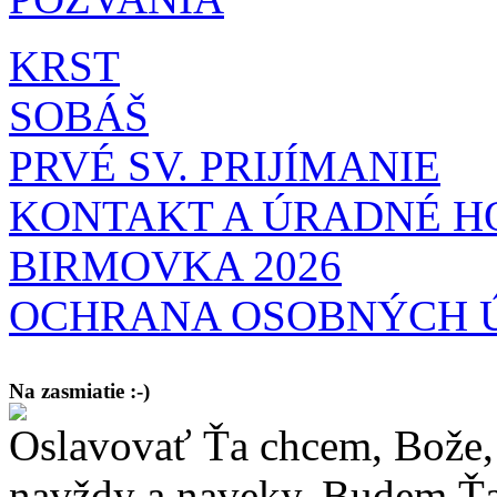
KRST
SOBÁŠ
PRVÉ SV. PRIJÍMANIE
KONTAKT A ÚRADNÉ H
BIRMOVKA 2026
OCHRANA OSOBNÝCH 
Na zasmiatie :-)
Oslavovať Ťa chcem, Bože, 
Malý chlapec sa modlí:
Pane Bože, ďakujem za otecka, za mamičku a prosím aj za Teba, Pane B
bez Teba počali?
navždy a naveky. Budem Ťa