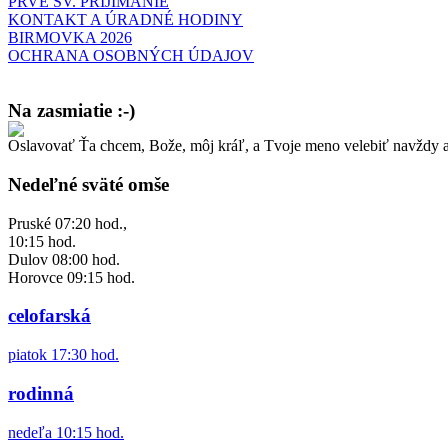
PRVÉ SV. PRIJÍMANIE
KONTAKT A ÚRADNÉ HODINY
BIRMOVKA 2026
OCHRANA OSOBNÝCH ÚDAJOV
Na zasmiatie :-)
Oslavovať Ťa chcem, Bože, môj kráľ, a Tvoje meno velebiť navždy a
Malý chlapec sa modlí:
Pane Bože, ďakujem za otecka, za mamičku a prosím aj za Teba, Pane B
Nedeľné sväté omše
Pruské 07:20 hod.,
10:15 hod.
Dulov 08:00 hod.
Horovce 09:15 hod.
celofarská
piatok 17:30 hod.
rodinná
nedeľa 10:15 hod.