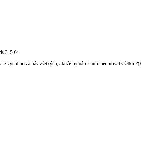
s 3, 5-6)
, ale vydal ho za nás všetkých, akože by nám s ním nedaroval všetko!?(