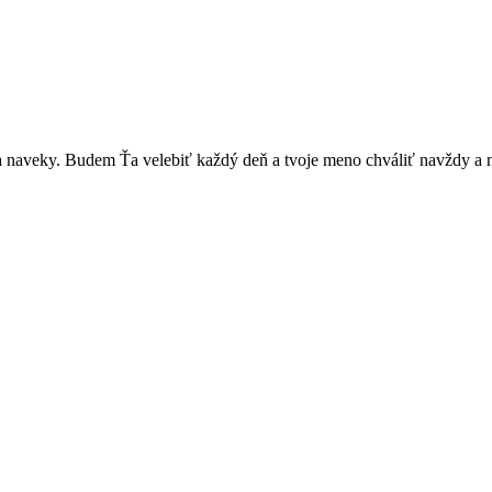
 naveky. Budem Ťa velebiť každý deň a tvoje meno chváliť navždy a 
ože, opatruj sa a dávaj na seba pozor, aby sa Ti nič nestalo, lebo čo 