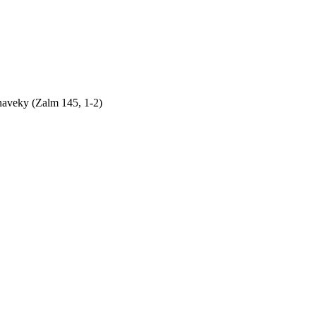
naveky (Zalm 145, 1-2)
by sme si bez Teba počali?