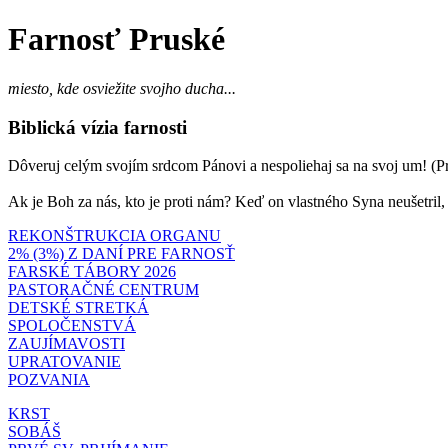
Farnosť Pruské
miesto, kde osviežite svojho ducha...
Biblická vízia farnosti
Dôveruj celým svojím srdcom Pánovi a nespoliehaj sa na svoj um! (Prí
Ak je Boh za nás, kto je proti nám? Keď on vlastného Syna neušetril
REKONŠTRUKCIA ORGANU
2% (3%) Z DANÍ PRE FARNOSŤ
FARSKÉ TÁBORY 2026
PASTORAČNÉ CENTRUM
DETSKÉ STRETKÁ
SPOLOČENSTVÁ
ZAUJÍMAVOSTI
UPRATOVANIE
POZVANIA
KRST
SOBÁŠ