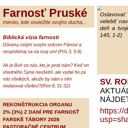
Farnosť Pruské
Oslavovať 
velebiť na
miesto, kde osviežite svojho ducha...
deň a tvoj
145, 1-2)
Biblická vízia farnosti
Dôveruj celým svojím srdcom Pánovi a
nespoliehaj sa na svoj um! (Prís 3, 5-6)
Ak je Boh za nás, kto je proti nám? Keď on
vlastného Syna neušetril, ale vydal ho za
nás všetkých, akože by nám s ním
SV. RO
nedaroval všetko!?(Rim 8, 31-32)
AKTUÁ
NÁJDET
REKONŠTRUKCIA ORGANU
https:/
2% (3%) Z DANÍ PRE FARNOSŤ
usp=sha
FARSKÉ TÁBORY 2026
PASTORAČNÉ CENTRUM