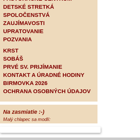
DETSKÉ STRETKÁ
SPOLOČENSTVÁ
ZAUJÍMAVOSTI
UPRATOVANIE
POZVANIA
KRST
SOBÁŠ
PRVÉ SV. PRIJÍMANIE
KONTAKT A ÚRADNÉ HODINY
BIRMOVKA 2026
OCHRANA OSOBNÝCH ÚDAJOV
Na zasmiatie :-)
Malý chlapec sa modlí:
Pane Bože, ďakujem za otecka, za
mamičku a prosím aj za Teba, Pane Bože,
opatruj sa a dávaj na seba pozor, aby sa Ti