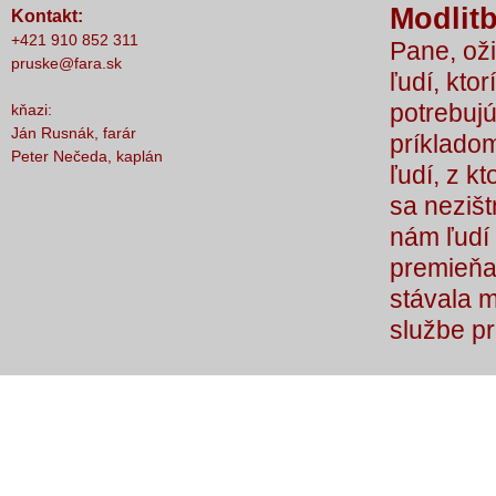
Modlitb
Kontakt:
nič nestalo, lebo čo by sme si bez Teba
+421 910 852 311
Pane, oži
počali?
pruske@fara.sk
ľudí, ktor
potrebujú
kňazi:
Ján Rusnák, farár
príkladom
Peter Nečeda, kaplán
ľudí, z k
sa nezišt
nám ľudí 
premieňaj
stávala 
službe p