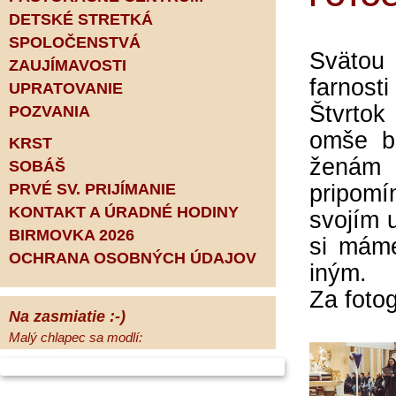
DETSKÉ STRETKÁ
SPOLOČENSTVÁ
Svätou
ZAUJÍMAVOSTI
farnost
UPRATOVANIE
Štvrtok
POZVANIA
omše b
KRST
ženám 
SOBÁŠ
PRVÉ SV. PRIJÍMANIE
pripomí
KONTAKT A ÚRADNÉ HODINY
svojím 
BIRMOVKA 2026
si mám
OCHRANA OSOBNÝCH ÚDAJOV
iným.
Za foto
Na zasmiatie :-)
Malý chlapec sa modlí:
Pane Bože, ďakujem za otecka, za
mamičku a prosím aj za Teba, Pane Bože,
opatruj sa a dávaj na seba pozor, aby sa Ti