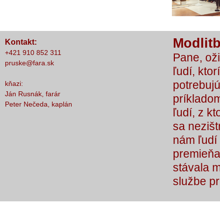
nič nestalo, lebo čo by sme si bez Teba
počali?
Modlitb
Kontakt:
+421 910 852 311
Pane, oži
pruske@fara.sk
ľudí, ktor
potrebujú
kňazi:
Ján Rusnák, farár
príkladom
Peter Nečeda, kaplán
ľudí, z k
sa nezišt
nám ľudí 
premieňaj
stávala 
službe p