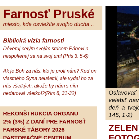
Farnosť Pruské
miesto, kde osviežite svojho ducha...
Biblická vízia farnosti
Dôveruj celým svojím srdcom Pánovi a
nespoliehaj sa na svoj um! (Prís 3, 5-6)
Ak je Boh za nás, kto je proti nám? Keď on
vlastného Syna neušetril, ale vydal ho za
nás všetkých, akože by nám s ním
Oslavovať 
nedaroval všetko!?(Rim 8, 31-32)
velebiť na
deň a tvoj
REKONŠTRUKCIA ORGANU
145, 1-2)
2% (3%) Z DANÍ PRE FARNOSŤ
ZELE
FARSKÉ TÁBORY 2026
FOTOG
PASTORAČNÉ CENTRUM