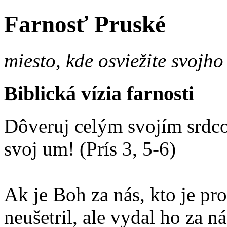
Farnosť Pruské
miesto, kde osviežite svojho
Biblická vízia farnosti
Dôveruj celým svojím srdco
svoj um! (Prís 3, 5-6)
Ak je Boh za nás, kto je p
neušetril, ale vydal ho za 