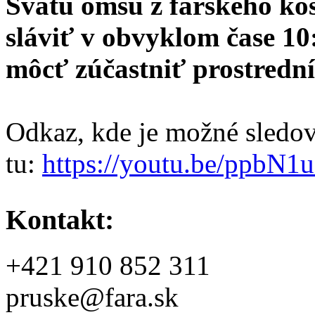
Svätú omšu z farského kos
sláviť v obvyklom čase 10:
môcť zúčastniť prostrední
Odkaz, kde je možné sledov
tu:
https://youtu.be/ppbN
Kontakt:
+421 910 852 311
pruske@fara.sk