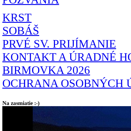
KRST
SOBÁŠ
PRVÉ SV. PRIJÍMANIE
KONTAKT A ÚRADNÉ H
BIRMOVKA 2026
OCHRANA OSOBNÝCH 
Na zasmiatie :-)
Malý chlapec sa modlí:
Pane Bože, ďakujem za otecka, za mamičku a prosím aj za Teba, Pane B
bez Teba počali?