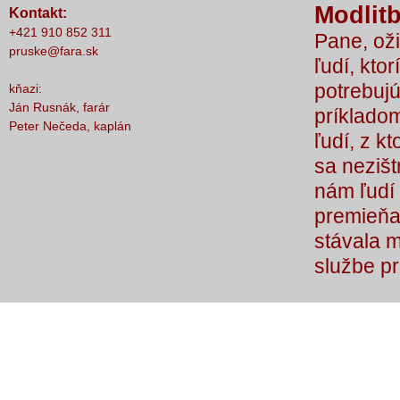
Modlitb
Kontakt:
nič nestalo, lebo čo by sme si bez Teba
+421 910 852 311
Pane, oži
počali?
pruske@fara.sk
ľudí, ktor
potrebujú
kňazi:
Ján Rusnák, farár
príkladom
Peter Nečeda, kaplán
ľudí, z k
sa nezišt
nám ľudí 
premieňaj
stávala 
službe p