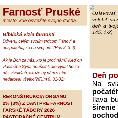
Farnosť Pruské
Oslavovať 
velebiť na
miesto, kde osviežite svojho ducha...
deň a tvoj
145, 1-2)
Biblická vízia farnosti
Dôveruj celým svojím srdcom Pánovi a
nespoliehaj sa na svoj um! (Prís 3, 5-6)
Ak je Boh za nás, kto je proti nám? Keď on
vlastného Syna neušetril, ale vydal ho za
nás všetkých, akože by nám s ním
Deň po
nedaroval všetko!?(Rim 8, 31-32)
Na svi
počaté
REKONŠTRUKCIA ORGANU
Ilava b
2% (3%) Z DANÍ PRE FARNOSŤ
šíreni
FARSKÉ TÁBORY 2026
pocho
PASTORAČNÉ CENTRUM