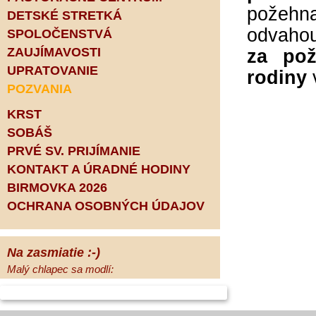
požehn
DETSKÉ STRETKÁ
odvahou
SPOLOČENSTVÁ
ZAUJÍMAVOSTI
za pož
UPRATOVANIE
rodiny
v
POZVANIA
KRST
SOBÁŠ
PRVÉ SV. PRIJÍMANIE
KONTAKT A ÚRADNÉ HODINY
BIRMOVKA 2026
OCHRANA OSOBNÝCH ÚDAJOV
Na zasmiatie :-)
Malý chlapec sa modlí:
Pane Bože, ďakujem za otecka, za
mamičku a prosím aj za Teba, Pane Bože,
opatruj sa a dávaj na seba pozor, aby sa Ti