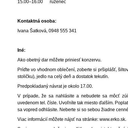
15.00–16.00 ruženec
Kontaktná osoba:
Ivana Šatková, 0948 555 341
Iné:
Ako obetný dar môžete priniesť konzervu.
Príďte vo vhodnom oblečení, zoberte si pršiplášť, šilt
stoličku), jedlo na celý deň a dostatok tekutín.
Predpokladaný návrat je okolo 17.00.
V prípade, že sa nahlásite a nebudete sa môcť zúča
uvedenom tel. čísle. Uvoľníte tak miesto ďalším. Popl
sa vopred odhlásite. Neberte si so sebou žiadne cenné
Viac informácií môžete nájsť na stránke: www.erko.sk.