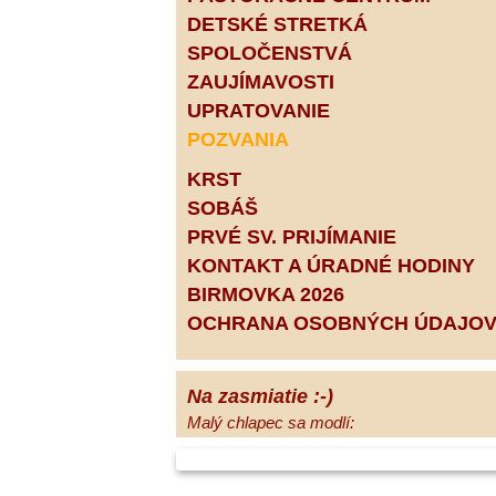
DETSKÉ STRETKÁ
SPOLOČENSTVÁ
ZAUJÍMAVOSTI
UPRATOVANIE
POZVANIA
KRST
SOBÁŠ
PRVÉ SV. PRIJÍMANIE
KONTAKT A ÚRADNÉ HODINY
BIRMOVKA 2026
OCHRANA OSOBNÝCH ÚDAJO
Na zasmiatie :-)
Malý chlapec sa modlí:
Pane Bože, ďakujem za otecka, za
mamičku a prosím aj za Teba, Pane Bože,
opatruj sa a dávaj na seba pozor, aby sa Ti