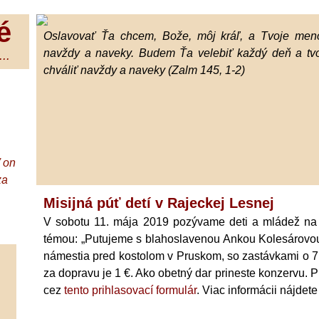
é
Oslavovať Ťa chcem, Bože, môj kráľ, a Tvoje meno
navždy a naveky. Budem Ťa velebiť každý deň a tv
..
chváliť navždy a naveky (Zalm 145, 1-2)
ď on
za
Misijná púť detí v Rajeckej Lesnej
V sobotu 11. mája 2019 pozývame deti a mládež n
témou: „Putujeme s blahoslavenou Ankou Kolesárovou
námestia pred kostolom v Pruskom, so zastávkami o 7
za dopravu je 1 €. Ako obetný dar prineste konzervu. Pr
cez
tento prihlasovací formulár
. Viac informácii nájdet