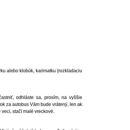
ovku alebo klobúk, karimatku (rozkladaciu
stniť, odhláste sa, prosím, na vyššie
atok za autobus Vám bude vrátený, len ak
 veci, stačí malé vreckové.