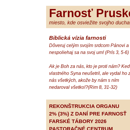
Farnosť Prusk
miesto, kde osviežite svojho ducha.
Biblická vízia farnosti
Dôveruj celým svojím srdcom Pánovi a
nespoliehaj sa na svoj um! (Prís 3, 5-6)
Ak je Boh za nás, kto je proti nám? Ke
vlastného Syna neušetril, ale vydal ho 
nás všetkých, akože by nám s ním
nedaroval všetko!?(Rim 8, 31-32)
REKONŠTRUKCIA ORGANU
2% (3%) Z DANÍ PRE FARNOSŤ
FARSKÉ TÁBORY 2026
PASTORAČNÉ CENTRUM