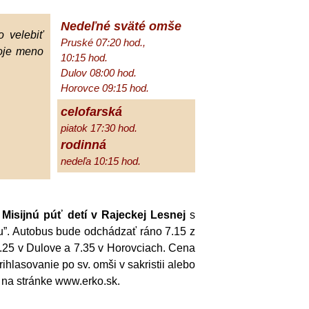
Nedeľné sväté omše
 velebiť
Pruské 07:20 hod.,
oje meno
10:15 hod.
Dulov 08:00 hod.
Horovce 09:15 hod.
celofarská
piatok 17:30 hod.
rodinná
nedeľa 10:15 hod.
a
Misijnú púť detí v Rajeckej Lesnej
s
”. Autobus bude odchádzať ráno 7.15 z
.25 v Dulove a 7.35 v Horovciach. Cena
ihlasovanie po sv. omši v sakristii alebo
e na stránke www.erko.sk.