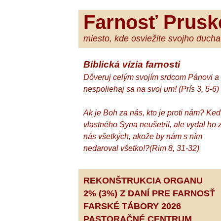
Farnosť Prusk
miesto, kde osviežite svojho ducha.
Biblická vízia farnosti
Dôveruj celým svojím srdcom Pánovi a
nespoliehaj sa na svoj um! (Prís 3, 5-6)
Ak je Boh za nás, kto je proti nám? Ke
vlastného Syna neušetril, ale vydal ho 
nás všetkých, akože by nám s ním
nedaroval všetko!?(Rim 8, 31-32)
REKONŠTRUKCIA ORGANU
2% (3%) Z DANÍ PRE FARNOSŤ
FARSKÉ TÁBORY 2026
PASTORAČNÉ CENTRUM