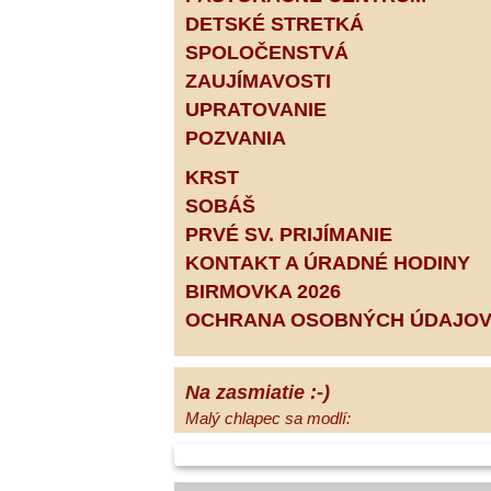
DETSKÉ STRETKÁ
SPOLOČENSTVÁ
ZAUJÍMAVOSTI
UPRATOVANIE
POZVANIA
KRST
SOBÁŠ
PRVÉ SV. PRIJÍMANIE
KONTAKT A ÚRADNÉ HODINY
BIRMOVKA 2026
OCHRANA OSOBNÝCH ÚDAJO
Na zasmiatie :-)
Malý chlapec sa modlí:
Pane Bože, ďakujem za otecka, za
mamičku a prosím aj za Teba, Pane Bože,
opatruj sa a dávaj na seba pozor, aby sa Ti