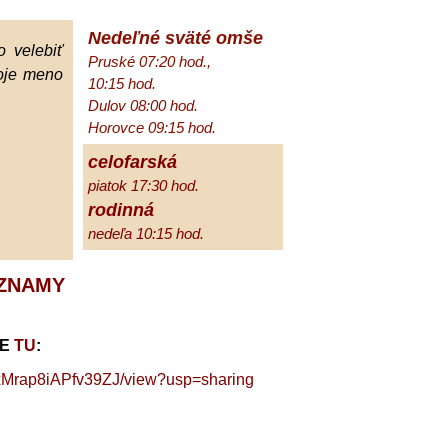
Nedeľné sväté omše
 velebiť
Pruské 07:20 hod.,
oje meno
10:15 hod.
Dulov 08:00 hod.
Horovce 09:15 hod.
celofarská
piatok 17:30 hod.
rodinná
nedeľa 10:15 hod.
 OZNAMY
TE
TU
:
TxMrap8iAPfv39ZJ/view?usp=sharing