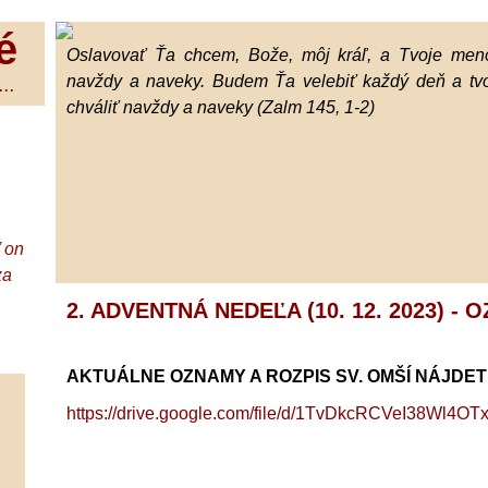
é
Oslavovať Ťa chcem, Bože, môj kráľ, a Tvoje meno
navždy a naveky. Budem Ťa velebiť každý deň a tv
..
chváliť navždy a naveky (Zalm 145, 1-2)
ď on
za
2. ADVENTNÁ NEDEĽA (10. 12. 2023) -
AKTUÁLNE OZNAMY A ROZPIS SV. OMŠÍ NÁJDE
https://drive.google.com/file/d/1TvDkcRCVeI38Wl4O