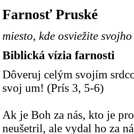
Farnosť Pruské
miesto, kde osviežite svojho
Biblická vízia farnosti
Dôveruj celým svojím srdco
svoj um! (Prís 3, 5-6)
Ak je Boh za nás, kto je p
neušetril, ale vydal ho za 