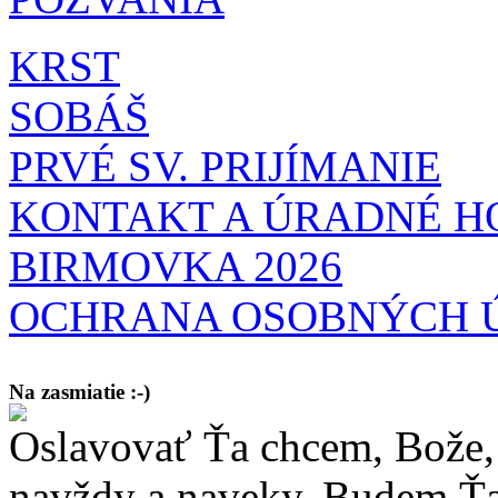
KRST
SOBÁŠ
PRVÉ SV. PRIJÍMANIE
KONTAKT A ÚRADNÉ H
BIRMOVKA 2026
OCHRANA OSOBNÝCH 
Na zasmiatie :-)
Oslavovať Ťa chcem, Bože, 
Malý chlapec sa modlí:
Pane Bože, ďakujem za otecka, za mamičku a prosím aj za Teba, Pane B
bez Teba počali?
navždy a naveky. Budem Ťa