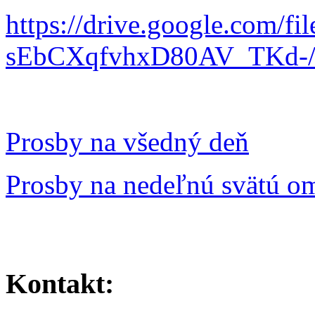
https://drive.google.com/fi
sEbCXqfvhxD80AV_TKd-/v
Prosby na všedný deň
Prosby na nedeľnú svätú o
Kontakt: