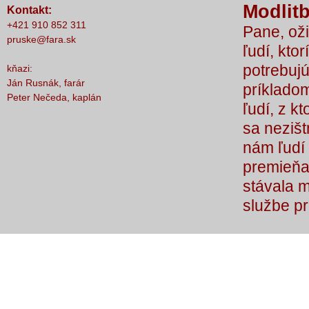
Modlitb
Kontakt:
nič nestalo, lebo čo by sme si bez Teba
+421 910 852 311
Pane, oži
počali?
pruske@fara.sk
ľudí, ktor
potrebujú
kňazi:
Ján Rusnák, farár
príkladom
Peter Nečeda, kaplán
ľudí, z k
sa nezišt
nám ľudí 
premieňaj
stávala 
službe p