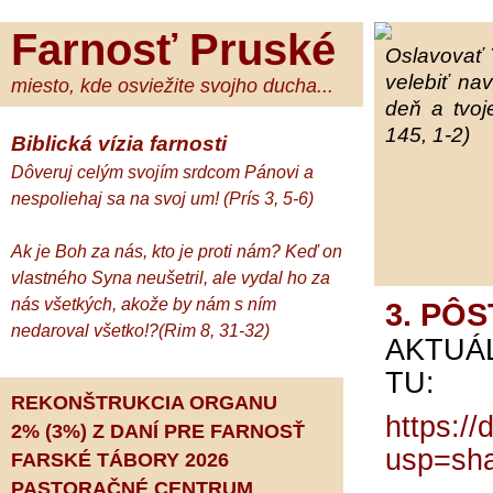
Farnosť Pruské
Oslavovať 
velebiť na
miesto, kde osviežite svojho ducha...
deň a tvoj
145, 1-2)
Biblická vízia farnosti
Dôveruj celým svojím srdcom Pánovi a
nespoliehaj sa na svoj um! (Prís 3, 5-6)
Ak je Boh za nás, kto je proti nám? Keď on
vlastného Syna neušetril, ale vydal ho za
nás všetkých, akože by nám s ním
3. PÔS
nedaroval všetko!?(Rim 8, 31-32)
AKTUÁ
TU:
REKONŠTRUKCIA ORGANU
https:/
2% (3%) Z DANÍ PRE FARNOSŤ
usp=sha
FARSKÉ TÁBORY 2026
PASTORAČNÉ CENTRUM