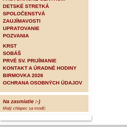
DETSKÉ STRETKÁ
SPOLOČENSTVÁ
ZAUJÍMAVOSTI
UPRATOVANIE
POZVANIA
KRST
SOBÁŠ
PRVÉ SV. PRIJÍMANIE
KONTAKT A ÚRADNÉ HODINY
BIRMOVKA 2026
OCHRANA OSOBNÝCH ÚDAJOV
Na zasmiatie :-)
Malý chlapec sa modlí:
Pane Bože, ďakujem za otecka, za
mamičku a prosím aj za Teba, Pane Bože,
opatruj sa a dávaj na seba pozor, aby sa Ti