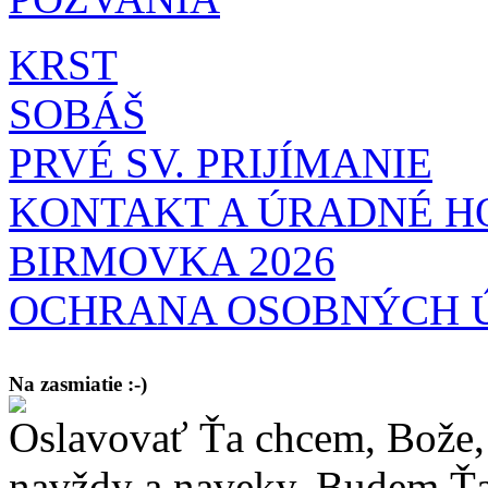
KRST
SOBÁŠ
PRVÉ SV. PRIJÍMANIE
KONTAKT A ÚRADNÉ H
BIRMOVKA 2026
OCHRANA OSOBNÝCH 
Na zasmiatie :-)
Oslavovať Ťa chcem, Bože, 
Malý chlapec sa modlí:
Pane Bože, ďakujem za otecka, za mamičku a prosím aj za Teba, Pane B
bez Teba počali?
navždy a naveky. Budem Ťa