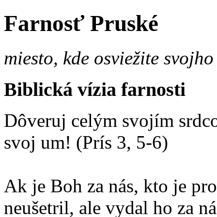
Farnosť Pruské
miesto, kde osviežite svojho
Biblická vízia farnosti
Dôveruj celým svojím srdco
svoj um! (Prís 3, 5-6)
Ak je Boh za nás, kto je p
neušetril, ale vydal ho za 