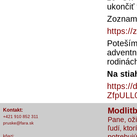
ukončiť
nič nestalo, lebo čo by sme si bez Teba
počali?
Zoznam 
https://
Poteš
advent
rodinác
Na stia
https:/
ZfpULL
Modlitb
Kontakt:
+421 910 852 311
Pane, oži
pruske@fara.sk
ľudí, ktor
potrebujú
kňazi: