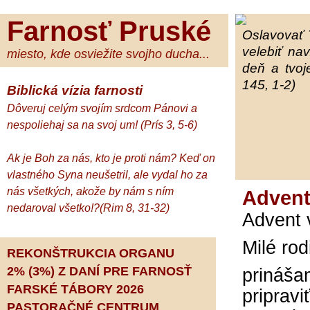
Farnosť Pruské
Oslavovať 
velebiť na
miesto, kde osviežite svojho ducha...
deň a tvoj
145, 1-2)
Biblická vízia farnosti
Dôveruj celým svojím srdcom Pánovi a
nespoliehaj sa na svoj um! (Prís 3, 5-6)
Ak je Boh za nás, kto je proti nám? Keď on
vlastného Syna neušetril, ale vydal ho za
nás všetkých, akože by nám s ním
Advent
nedaroval všetko!?(Rim 8, 31-32)
Advent 
Milé rod
REKONŠTRUKCIA ORGANU
2% (3%) Z DANÍ PRE FARNOSŤ
prináša
FARSKÉ TÁBORY 2026
priprav
PASTORAČNÉ CENTRUM