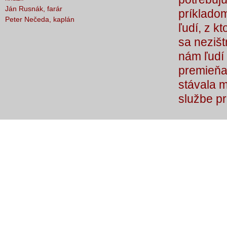
Ján Rusnák, farár
príkladom
Peter Nečeda, kaplán
ľudí, z k
sa nezišt
nám ľudí 
premieňaj
stávala 
službe p