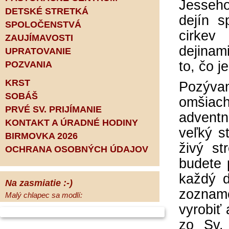
Jesseho
DETSKÉ STRETKÁ
dejín 
SPOLOČENSTVÁ
cirkev
ZAUJÍMAVOSTI
dejinam
UPRATOVANIE
to, čo j
POZVANIA
KRST
Pozývam
SOBÁŠ
omšiach
PRVÉ SV. PRIJÍMANIE
advent
KONTAKT A ÚRADNÉ HODINY
veľký s
BIRMOVKA 2026
živý st
OCHRANA OSOBNÝCH ÚDAJOV
budete 
každý d
Na zasmiatie :-)
zozname 
Malý chlapec sa modlí:
Pane Bože, ďakujem za otecka, za
vyrobiť 
mamičku a prosím aj za Teba, Pane Bože,
zo Sv.
opatruj sa a dávaj na seba pozor, aby sa Ti