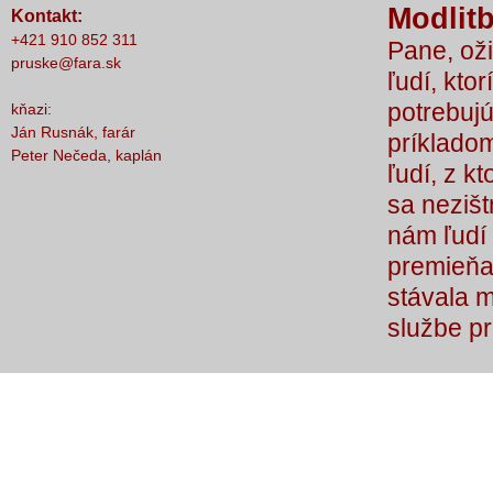
Modlitb
Kontakt:
nič nestalo, lebo čo by sme si bez Teba
+421 910 852 311
Pane, oži
počali?
pruske@fara.sk
ľudí, ktor
potrebujú
kňazi:
Ján Rusnák, farár
príkladom
Peter Nečeda, kaplán
ľudí, z k
sa nezišt
nám ľudí 
premieňaj
stávala 
službe p