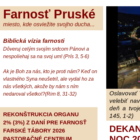
Farnosť Pruské
miesto, kde osviežite svojho ducha...
Biblická vízia farnosti
Dôveruj celým svojím srdcom Pánovi a
nespoliehaj sa na svoj um! (Prís 3, 5-6)
Ak je Boh za nás, kto je proti nám? Keď on
vlastného Syna neušetril, ale vydal ho za
nás všetkých, akože by nám s ním
Oslavovať 
nedaroval všetko!?(Rim 8, 31-32)
velebiť na
deň a tvoj
REKONŠTRUKCIA ORGANU
145, 1-2)
2% (3%) Z DANÍ PRE FARNOSŤ
DEKAN
FARSKÉ TÁBORY 2026
NOC 2
PASTORAČNÉ CENTRUM