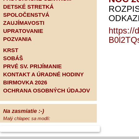
DETSKÉ STRETKÁ
ROZPI
SPOLOČENSTVÁ
ODKAZ
ZAUJÍMAVOSTI
https://
UPRATOVANIE
B0l2TQ
POZVANIA
KRST
SOBÁŠ
PRVÉ SV. PRIJÍMANIE
KONTAKT A ÚRADNÉ HODINY
BIRMOVKA 2026
OCHRANA OSOBNÝCH ÚDAJOV
Na zasmiatie :-)
Malý chlapec sa modlí:
Pane Bože, ďakujem za otecka, za
mamičku a prosím aj za Teba, Pane Bože,
opatruj sa a dávaj na seba pozor, aby sa Ti