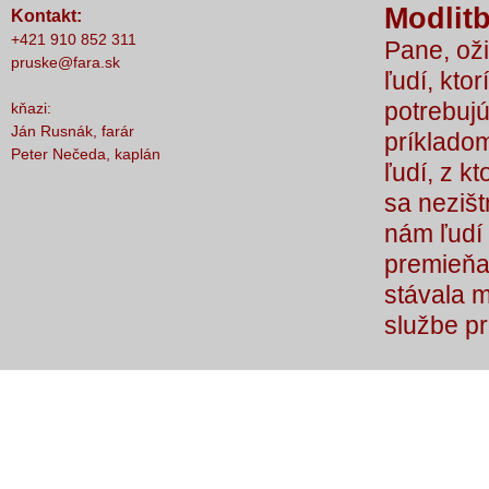
Modlitb
Kontakt:
nič nestalo, lebo čo by sme si bez Teba
+421 910 852 311
Pane, oži
počali?
pruske@fara.sk
ľudí, ktor
potrebujú
kňazi:
Ján Rusnák, farár
príkladom
Peter Nečeda, kaplán
ľudí, z k
sa nezišt
nám ľudí 
premieňaj
stávala 
službe p