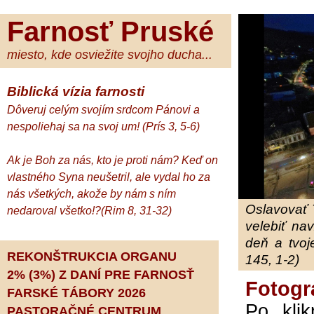
Farnosť Pruské
miesto, kde osviežite svojho ducha...
Biblická vízia farnosti
Dôveruj celým svojím srdcom Pánovi a
nespoliehaj sa na svoj um! (Prís 3, 5-6)
Ak je Boh za nás, kto je proti nám? Keď on
vlastného Syna neušetril, ale vydal ho za
nás všetkých, akože by nám s ním
Oslavovať 
nedaroval všetko!?(Rim 8, 31-32)
velebiť na
deň a tvoj
REKONŠTRUKCIA ORGANU
145, 1-2)
2% (3%) Z DANÍ PRE FARNOSŤ
Fotogr
FARSKÉ TÁBORY 2026
Po klik
PASTORAČNÉ CENTRUM