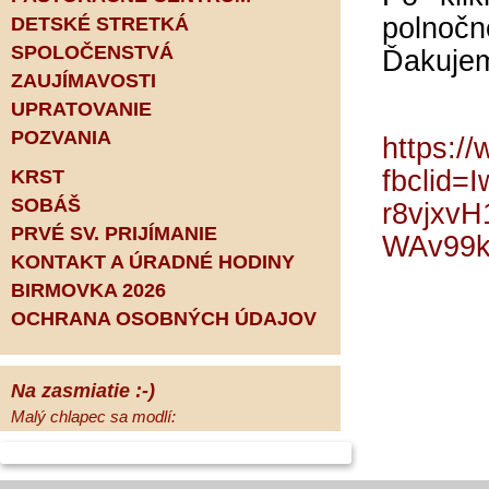
polnočn
DETSKÉ STRETKÁ
SPOLOČENSTVÁ
Ďakujem
ZAUJÍMAVOSTI
UPRATOVANIE
POZVANIA
https:/
fbclid
KRST
SOBÁŠ
r8vjxv
PRVÉ SV. PRIJÍMANIE
WAv99
KONTAKT A ÚRADNÉ HODINY
BIRMOVKA 2026
OCHRANA OSOBNÝCH ÚDAJOV
Na zasmiatie :-)
Malý chlapec sa modlí:
Pane Bože, ďakujem za otecka, za
mamičku a prosím aj za Teba, Pane Bože,
opatruj sa a dávaj na seba pozor, aby sa Ti