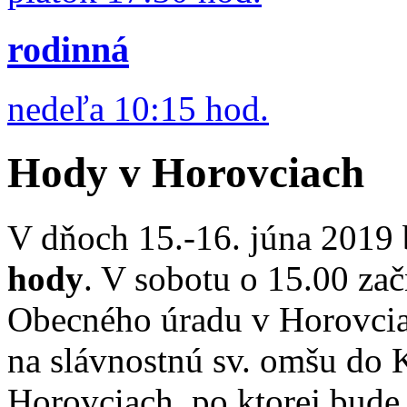
rodinná
nedeľa 10:15 hod.
Hody v Horovciach
V dňoch 15.-16. júna 2019
hody
. V sobotu o 15.00 za
Obecného úradu v Horovcia
na slávnostnú sv. omšu do K
Horovciach, po ktorej bude