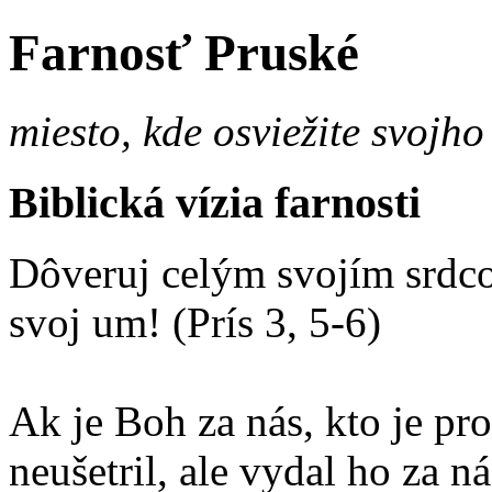
Farnosť Pruské
miesto, kde osviežite svojho
Biblická vízia farnosti
Dôveruj celým svojím srdco
svoj um! (Prís 3, 5-6)
Ak je Boh za nás, kto je p
neušetril, ale vydal ho za 