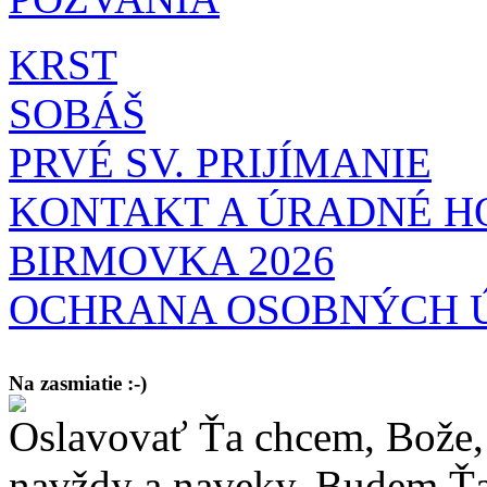
KRST
SOBÁŠ
PRVÉ SV. PRIJÍMANIE
KONTAKT A ÚRADNÉ H
BIRMOVKA 2026
OCHRANA OSOBNÝCH 
Na zasmiatie :-)
Oslavovať Ťa chcem, Bože, 
Malý chlapec sa modlí:
Pane Bože, ďakujem za otecka, za mamičku a prosím aj za Teba, Pane B
bez Teba počali?
navždy a naveky. Budem Ťa