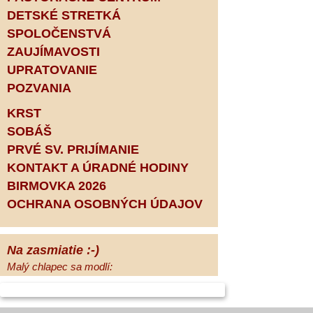
DETSKÉ STRETKÁ
SPOLOČENSTVÁ
ZAUJÍMAVOSTI
UPRATOVANIE
POZVANIA
KRST
SOBÁŠ
PRVÉ SV. PRIJÍMANIE
KONTAKT A ÚRADNÉ HODINY
BIRMOVKA 2026
OCHRANA OSOBNÝCH ÚDAJOV
Na zasmiatie :-)
Malý chlapec sa modlí:
Pane Bože, ďakujem za otecka, za
mamičku a prosím aj za Teba, Pane Bože,
opatruj sa a dávaj na seba pozor, aby sa Ti