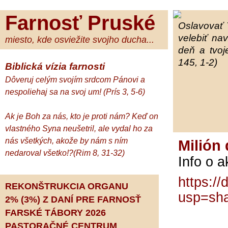
Farnosť Pruské
Oslavovať 
velebiť na
miesto, kde osviežite svojho ducha...
deň a tvoj
145, 1-2)
Biblická vízia farnosti
Dôveruj celým svojím srdcom Pánovi a
nespoliehaj sa na svoj um! (Prís 3, 5-6)
Ak je Boh za nás, kto je proti nám? Keď on
vlastného Syna neušetril, ale vydal ho za
nás všetkých, akože by nám s ním
Milión
nedaroval všetko!?(Rim 8, 31-32)
Info o a
https:/
REKONŠTRUKCIA ORGANU
usp=sha
2% (3%) Z DANÍ PRE FARNOSŤ
FARSKÉ TÁBORY 2026
PASTORAČNÉ CENTRUM