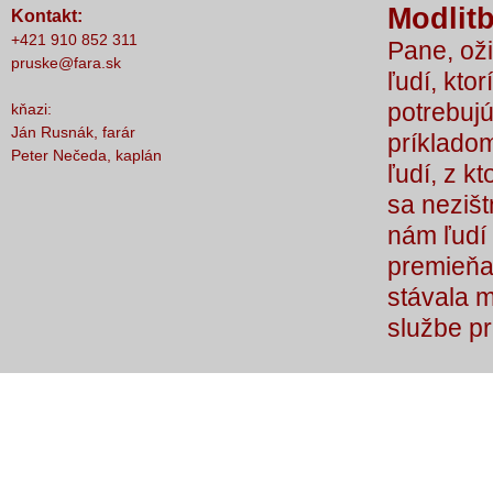
Modlitb
Kontakt:
nič nestalo, lebo čo by sme si bez Teba
+421 910 852 311
Pane, oži
počali?
pruske@fara.sk
ľudí, ktor
potrebujú
kňazi:
Ján Rusnák, farár
príkladom
Peter Nečeda, kaplán
ľudí, z k
sa nezišt
nám ľudí 
premieňaj
stávala 
službe p