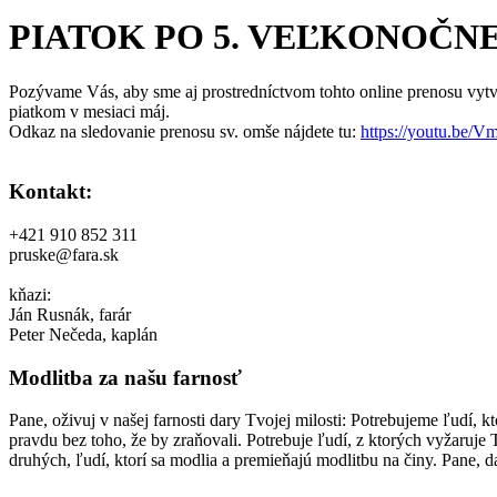
PIATOK PO 5. VEĽKONOČNEJ NED
Pozývame Vás, aby sme aj prostredníctvom tohto online prenosu vytvo
piatkom v mesiaci máj.
Odkaz na sledovanie prenosu sv. omše nájdete tu:
https://youtu.be
Kontakt:
+421 910 852 311
pruske@fara.sk
kňazi:
Ján Rusnák, farár
Peter Nečeda, kaplán
Modlitba za našu farnosť
Pane, oživuj v našej farnosti dary Tvojej milosti: Potrebujeme ľudí, k
pravdu bez toho, že by zraňovali. Potrebuje ľudí, z ktorých vyžaruj
druhých, ľudí, ktorí sa modlia a premieňajú modlitbu na činy. Pane, 