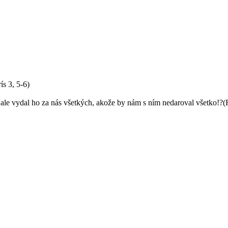
s 3, 5-6)
, ale vydal ho za nás všetkých, akože by nám s ním nedaroval všetko!?(