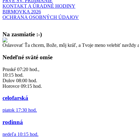
PRVÉ SV. PRIJÍMANIE
KONTAKT A ÚRADNÉ HODINY
BIRMOVKA 2026
OCHRANA OSOBNÝCH ÚDAJOV
Na zasmiatie :-)
Oslavovať Ťa chcem, Bože, môj kráľ, a Tvoje meno velebiť navždy a
Malý chlapec sa modlí:
Pane Bože, ďakujem za otecka, za mamičku a prosím aj za Teba, Pane B
Nedeľné sväté omše
Pruské 07:20 hod.,
10:15 hod.
Dulov 08:00 hod.
Horovce 09:15 hod.
celofarská
piatok 17:30 hod.
rodinná
nedeľa 10:15 hod.