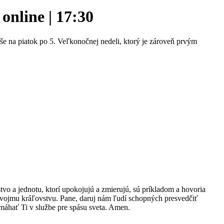
nline | 17:30
še na piatok po 5. Veľkonočnej nedeli, ktorý je zároveň prvým
stvo a jednotu, ktorí upokojujú a zmierujú, sú príkladom a hovoria
 Tvojmu kráľovstvu. Pane, daruj nám ľudí schopných presvedčiť
omáhať Ti v službe pre spásu sveta. Amen.