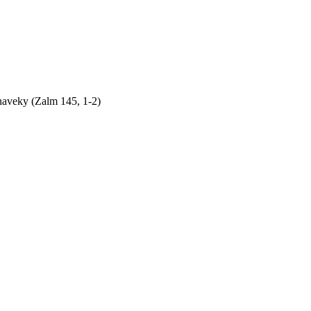
naveky (Zalm 145, 1-2)
by sme si bez Teba počali?