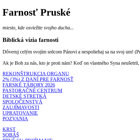
Farnosť Pruské
miesto, kde osviežite svojho ducha...
Biblická vízia farnosti
Dôveruj celým svojím srdcom Pánovi a nespoliehaj sa na svoj um! (Prí
Ak je Boh za nás, kto je proti nám? Keď on vlastného Syna neušetril
REKONŠTRUKCIA ORGANU
2% (3%) Z DANÍ PRE FARNOSŤ
FARSKÉ TÁBORY 2026
PASTORAČNÉ CENTRUM
DETSKÉ STRETKÁ
SPOLOČENSTVÁ
ZAUJÍMAVOSTI
UPRATOVANIE
POZVANIA
KRST
SOBÁŠ