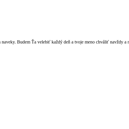
 naveky. Budem Ťa velebiť každý deň a tvoje meno chváliť navždy a 
ože, opatruj sa a dávaj na seba pozor, aby sa Ti nič nestalo, lebo čo 