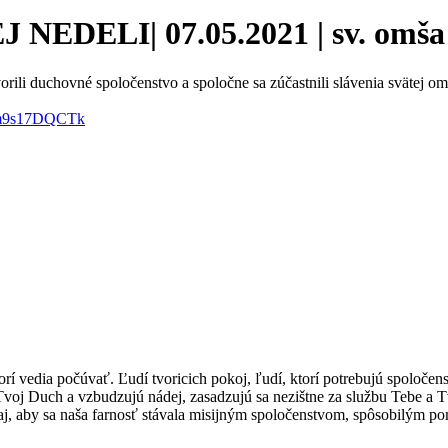
ELI| 07.05.2021 | sv. omša o
rili duchovné spoločenstvo a spoločne sa zúčastnili slávenia svätej om
/Vm9s17DQCTk
torí vedia počúvať. Ľudí tvoricich pokoj, ľudí, ktorí potrebujú spoločen
e Tvoj Duch a vzbudzujú nádej, zasadzujú sa nezištne za službu Tebe a
daj, aby sa naša farnosť stávala misijným spoločenstvom, spôsobilým p